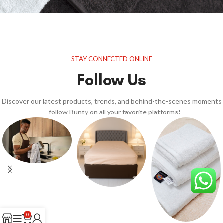
STAY CONNECTED ONLINE
Follow Us
Discover our latest products, trends, and behind-the-scenes moments
—follow Bunty on all your favorite platforms!
0