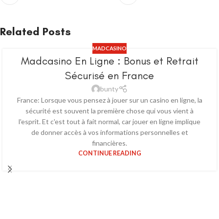
Related Posts
MADCASINO
Madcasino En Ligne : Bonus et Retrait
Sécurisé en France
bunty
France: Lorsque vous pensez à jouer sur un casino en ligne, la
sécurité est souvent la première chose qui vous vient à
l'esprit. Et c'est tout à fait normal, car jouer en ligne implique
de donner accès à vos informations personnelles et
financières.
CONTINUE READING