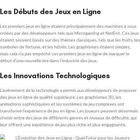
Les Débuts des Jeux en Ligne
Les premiers jeux en ligne étaient principalement des machines à sous
créées par des développeurs tels que Microgaming et NetEnt. Ces jeux
étaient souvent basés sur des thèmes classiques, tels que les fruits, les
symboles de fortune, et les hôtels. Les graphismes étaient simples,
mais cela n’a pas empêché ces premiers jeux en ligne de marquer le
début d’une nouvelle ère dans l’industrie des jeux.
Les Innovations Technologiques
L’avènement de la technologie a permis aux développeurs de proposer
des jeux en ligne de qualité supérieure. Les graphismes 3D, les
animations sophistiquées et les systèmes de jeu complexes ont
transformé l’expérience de jeu en ligne. Les joueurs peuvent désormais
choisir entre des jeux de différents genres et niveaux de difficulté, qui
leur offrent une expérience de jeu plus riche et plus engageante.