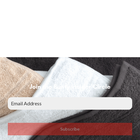
Join the Bunty Insider Circle
Subscribe