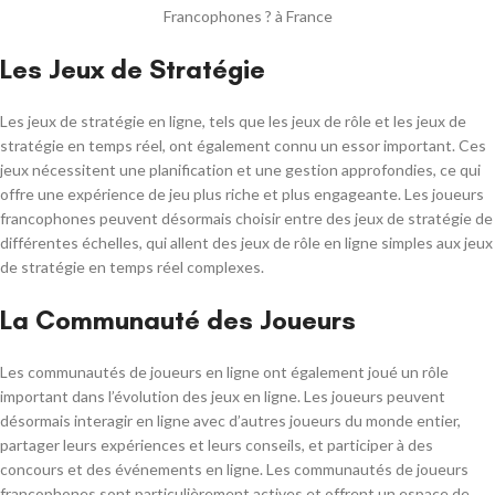
Les Jeux de Stratégie
Les jeux de stratégie en ligne, tels que les jeux de rôle et les jeux de
stratégie en temps réel, ont également connu un essor important. Ces
jeux nécessitent une planification et une gestion approfondies, ce qui
offre une expérience de jeu plus riche et plus engageante. Les joueurs
francophones peuvent désormais choisir entre des jeux de stratégie de
différentes échelles, qui allent des jeux de rôle en ligne simples aux jeux
de stratégie en temps réel complexes.
La Communauté des Joueurs
Les communautés de joueurs en ligne ont également joué un rôle
important dans l’évolution des jeux en ligne. Les joueurs peuvent
désormais interagir en ligne avec d’autres joueurs du monde entier,
partager leurs expériences et leurs conseils, et participer à des
concours et des événements en ligne. Les communautés de joueurs
francophones sont particulièrement actives et offrent un espace de