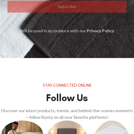
Subscribe
Will be used in accordance with our
Privacy Policy
STAY CONNECTED ONLINE
Follow Us
Discover our latest products, trends, and behind-the-scenes moments
—follow Bunty on all your favorite platforms!