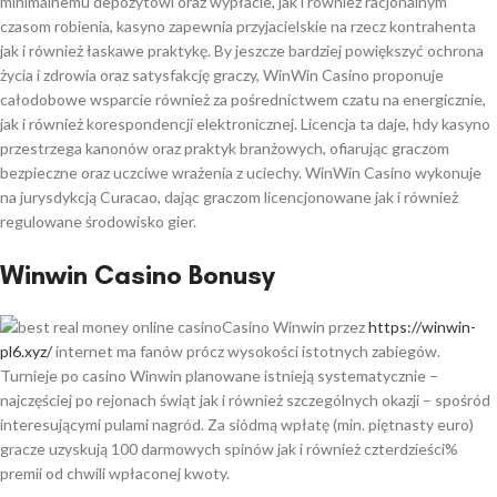
minimalnemu depozytowi oraz wypłacie, jak i również racjonalnym
czasom robienia, kasyno zapewnia przyjacielskie na rzecz kontrahenta
jak i również łaskawe praktykę. By jeszcze bardziej powiększyć ochrona
życia i zdrowia oraz satysfakcję graczy, WinWin Casino proponuje
całodobowe wsparcie również za pośrednictwem czatu na energicznie,
jak i również korespondencji elektronicznej. Licencja ta daje, hdy kasyno
przestrzega kanonów oraz praktyk branżowych, ofiarując graczom
bezpieczne oraz uczciwe wrażenia z uciechy. WinWin Casino wykonuje
na jurysdykcją Curacao, dając graczom licencjonowane jak i również
regulowane środowisko gier.
Winwin Casino Bonusy
Casino Winwin przez
https://winwin-
pl6.xyz/
internet ma fanów prócz wysokości istotnych zabiegów.
Turnieje po casino Winwin planowane istnieją systematycznie –
najczęściej po rejonach świąt jak i również szczególnych okazji – spośród
interesującymi pulami nagród. Za siódmą wpłatę (min. piętnasty euro)
gracze uzyskują 100 darmowych spinów jak i również czterdzieści%
premii od chwili wpłaconej kwoty.