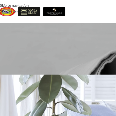
Skip to navigation
Skip to main content
INSP
Minimalist Japanes
Posted by
rhemat