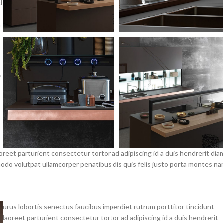
d
m
e
oreet parturient consectetur tortor ad adipiscing id a duis hendrerit dia
odo volutpat ullamcorper penatibus dis quis felis justo porta montes n
urus lobortis senectus faucibus imperdiet rutrum porttitor tincidunt
laoreet parturient consectetur tortor ad adipiscing id a duis hendrerit