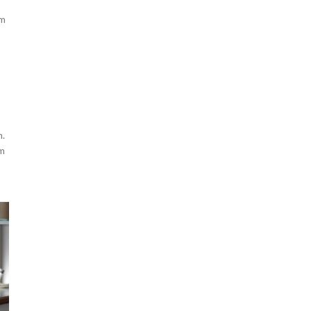
um
m.
am