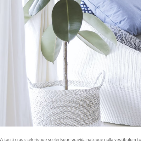
A taciti cras scelerisque scelerisque gravida natoque nulla vestibulum tu