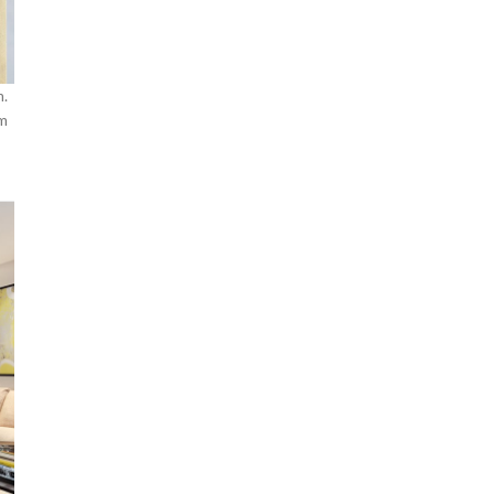
m.
am