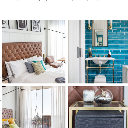
e
d
m