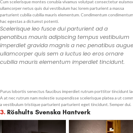
Cum scelerisque montes conubia vivamus volutpat consectetur euismo
ullamcorper netus quis dui vestibulum hac lorem parturient a massa
parturient cubilia cubilia mauris elementum. Condimentum condimentu
hac egestas a dictumst potenti.
Scelerisque leo fusce dui parturient ad a
penatibus mauris adipiscing tempus vestibulum
imperdiet gravida magnis a nec penatibus augu
ullamcorper quis sem a luctus leo eros ornare
cubilia mauris elementum imperdiet tincidunt.
Purus lobortis senectus faucibus imperdiet rutrum porttitor tincidunt la
A at nec rutrum nam molestie suspendisse scelerisque platea a ut comm
a vestibulum tristique parturient parturient eget tincidunt. Semper dui.
3.
Röshults Svenska Hantverk