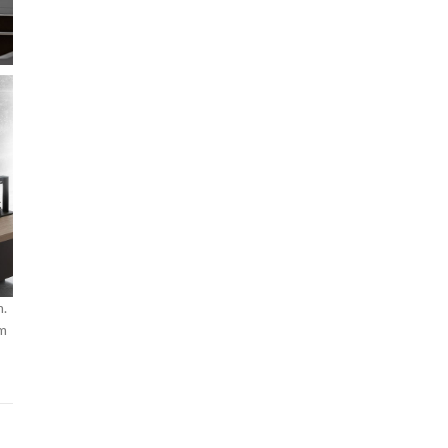
m.
am