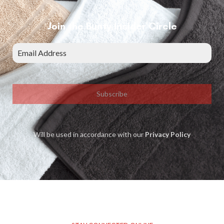
Join the Bunty Insider Circle
Subscribe
Will be used in accordance with our
Privacy Policy