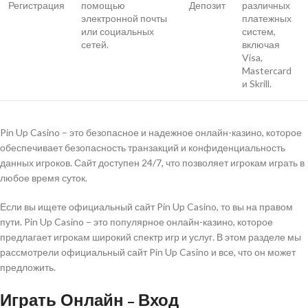
Регистрация
помощью
Депозит
различных
электронной почты
платежных
или социальных
систем,
сетей.
включая
Visa,
Mastercard
и Skrill.
Pin Up Casino – это безопасное и надежное онлайн-казино, которое
обеспечивает безопасность транзакций и конфиденциальность
данных игроков. Сайт доступен 24/7, что позволяет игрокам играть в
любое время суток.
Если вы ищете официальный сайт Pin Up Casino, то вы на правом
пути. Pin Up Casino – это популярное онлайн-казино, которое
предлагает игрокам широкий спектр игр и услуг. В этом разделе мы
рассмотрели официальный сайт Pin Up Casino и все, что он может
предложить.
Играть Онлайн – Вход