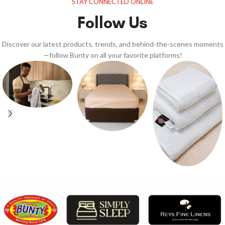
STAY CONNECTED ONLINE
Follow Us
Discover our latest products, trends, and behind-the-scenes moments
—follow Bunty on all your favorite platforms!