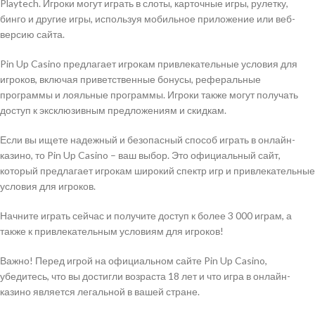
Playtech. Игроки могут играть в слоты, карточные игры, рулетку,
бинго и другие игры, используя мобильное приложение или веб-
версию сайта.
Pin Up Casino предлагает игрокам привлекательные условия для
игроков, включая приветственные бонусы, реферальные
программы и лояльные программы. Игроки также могут получать
доступ к эксклюзивным предложениям и скидкам.
Если вы ищете надежный и безопасный способ играть в онлайн-
казино, то Pin Up Casino – ваш выбор. Это официальный сайт,
который предлагает игрокам широкий спектр игр и привлекательные
условия для игроков.
Начните играть сейчас и получите доступ к более 3 000 играм, а
также к привлекательным условиям для игроков!
Важно! Перед игрой на официальном сайте Pin Up Casino,
убедитесь, что вы достигли возраста 18 лет и что игра в онлайн-
казино является легальной в вашей стране.