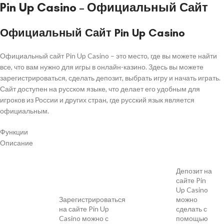
Pin Up Casino – Официальный Сайт
Официальный Сайт Pin Up Casino
Официальный сайт Pin Up Casino – это место, где вы можете найти
все, что вам нужно для игры в онлайн-казино. Здесь вы можете
зарегистрироваться, сделать депозит, выбрать игру и начать играть.
Сайт доступен на русском языке, что делает его удобным для
игроков из России и других стран, где русский язык является
официальным.
Функции
Описание
Депозит на
сайте Pin
Up Casino
Зарегистрироваться
можно
на сайте Pin Up
сделать с
Casino можно с
помощью