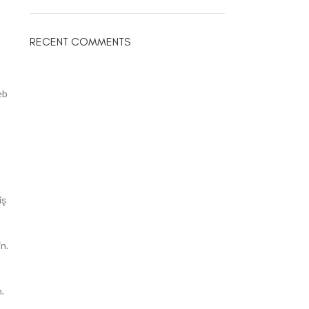
RECENT COMMENTS
eb
iş
n.
.