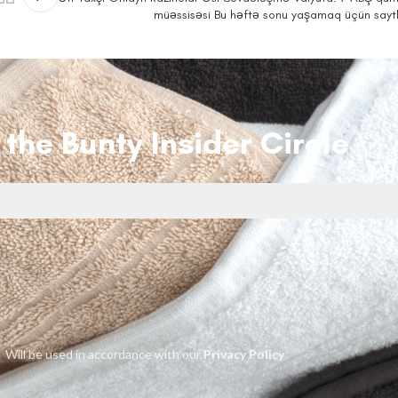
müəssisəsi Bu həftə sonu yaşamaq üçün sayt
 the Bunty Insider Circle
Will be used in accordance with our
Privacy Policy