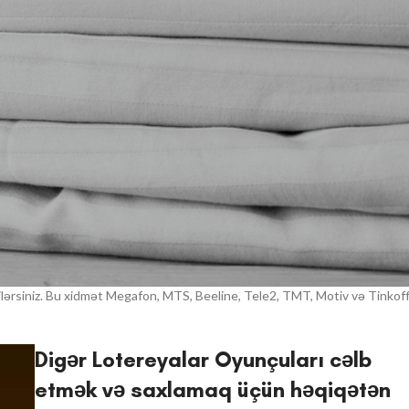
nce4you-dur.
biq etmək, şübhəsiz ki, Fastloto-da şansınızı artıra bilər. Müxtəlif seçim
 qələbə uğrunda mübarizənizdə daha təsirli edir. Standart olmayan düşünən
qiymətləndirilirlər. 14 yaşından kiçik bir uşağı qeydiyyatdan keçirmək üç
hesab yaratmalıdır. Bu hesab avtomatik olaraq onların hesabına bağlanır.
bınızda qeydiyyatdan keçmək bütün veb sayt və mobil tətbiq
əcək və asanlıqla çıxarıla və öz istəyi ilə istifadə edilə bilən böyük bir
maq imkanı müvəqqəti olaraq əlçatan deyil. "OK" düyməsini basaraq və
 qəbul edirsiniz. Bir çox sualın cavablarını yuxarı sol küncdəki açılan
bilərsiniz. Bu xidmət Megafon, MTS, Beeline, Tele2, TMT, Motiv və Tinkof
Digər Lotereyalar Oyunçuları cəlb
etmək və saxlamaq üçün həqiqətən