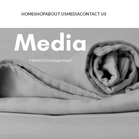
HOME
SHOP
ABOUT US
MEDIA
CONTACT US
Media
Home
Uncategorized
EGORIZED
cə qeydiyyatdan keçə bilərəm?
ty
On 27 June 2026
isə operatordur. Qeyd etmək lazımdır ki, bu, Stoloto veb saytında və ya
tereya iştirakçılarının biletlərini qeydiyyatdan keçirməsinə ehtiyac yoxdur
eriallardan istifadə edilə bilər.
adəçilər veb saytında (kompüterdən və ya telefondan) və Android və iOS
ayn, həm də oflayn olaraq — veb saytında və ya tətbiqdə almaq olar. Bu, re