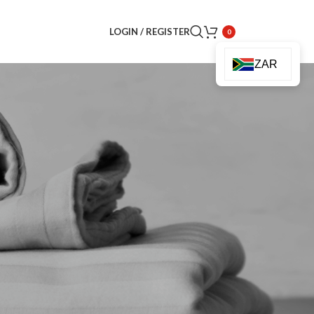
LOGIN / REGISTER
0
ZAR
CATEGORIES
8
Articles
Bed Linen
Bed Sheets
casino
.
Casino Privé
Decoration
Design trends
Forex News
al