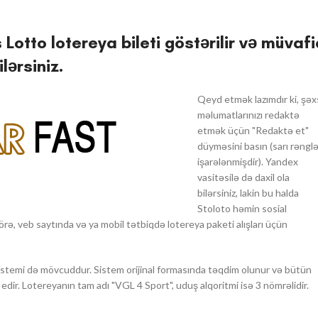
Lotto lotereya bileti göstərilir və müvaf
lərsiniz.
Qeyd etmək lazımdır ki, şəx
məlumatlarınızı redaktə
etmək üçün "Redaktə et"
düyməsini basın (sarı rəngl
işarələnmişdir). Yandex
vasitəsilə də daxil ola
bilərsiniz, lakin bu halda
Stoloto həmin sosial
ə, veb saytında və ya mobil tətbiqdə lotereya paketi alışları üçün
sistemi də mövcuddur. Sistem orijinal formasında təqdim olunur və bütün
dir. Lotereyanın tam adı "VGL 4 Sport", uduş alqoritmi isə 3 nömrəlidir.