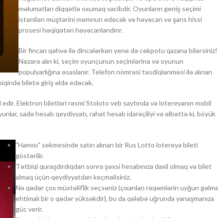
məlumatları diqqətlə oxumaq vacibdir. Oyunların geniş seçimi
istənilən müştərini məmnun edəcək və həyəcan və şans hissi
prosesi həqiqətən həyəcanlandırır.
Bir fincan qəhvə ilə dincələrkən yenə də cekpotu qazana bilərsiniz!
Nəzərə alın ki, seçim oyunçunun seçimlərinə və oyunun
populyarlığına əsaslanır. Telefon nömrəsi təsdiqlənməsi ilə alınan
biqində biletə giriş əldə edəcək.
edir. Elektron biletləri rəsmi Stoloto veb saytında və lotereyanın mobil
unlar, sadə hesab qeydiyyatı, rahat hesab idarəçiliyi və əlbəttə ki, böyük
"Hamısı" sekmesinde satın alınan bir Rus Lotto lotereya bileti
göstərilir.
Tətbiqi quraşdırdıqdan sonra şəxsi hesabınıza daxil olmaq və bilet
almaq üçün qeydiyyatdan keçməlisiniz.
Nə qədər çox müxtəliflik seçsəniz (çıxarılan rəqəmlərin uyğun gəlm
ehtimalı bir o qədər yüksəkdir), bu da qələbə uğrunda yanaşmanıza
güc verir.