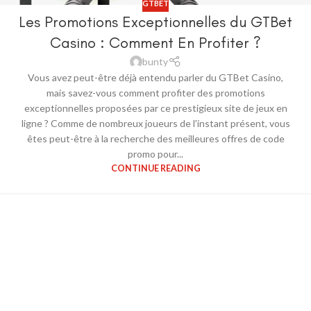
GTBET
Les Promotions Exceptionnelles du GTBet
Casino : Comment En Profiter ?
bunty
Vous avez peut-être déjà entendu parler du GTBet Casino,
mais savez-vous comment profiter des promotions
exceptionnelles proposées par ce prestigieux site de jeux en
ligne ? Comme de nombreux joueurs de l'instant présent, vous
êtes peut-être à la recherche des meilleures offres de code
promo pour...
CONTINUE READING