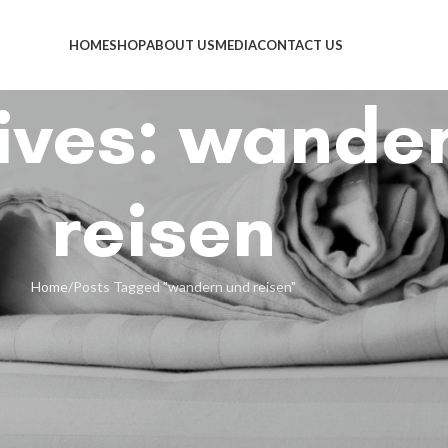
HOME
SHOP
ABOUT US
MEDIA
CONTACT US
ives: wande
reisen
Home
Posts Tagged "wandern und reisen"