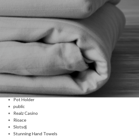
Casino Privé
Decoration
Design trends
Forex News
Furniture
Gtbet
Inspiration
Jackpot Bob
Linen Factory Shop
Madcasino
Millioner Casino
News
novos-casinos-2026
Pillows
Pot Holder
public
Realz Casino
Rioace
Slotsdj
Stunning Hand Towels