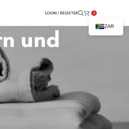
LOGIN / REGISTER
0
ZAR
rn und
CATEGORIES
8
Articles
Bed Linen
Bed Sheets
casino