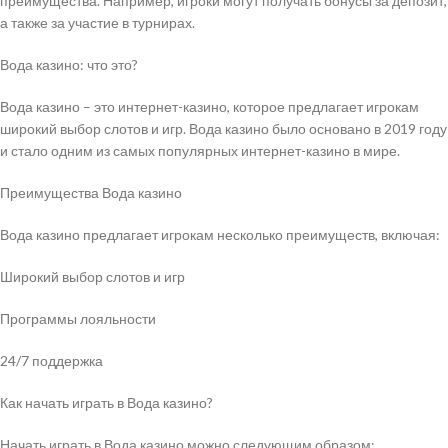
преимущества. Например, игроки могут получать бонусы за депозит,
а также за участие в турнирах.
Вода казино: что это?
Вода казино – это интернет-казино, которое предлагает игрокам
широкий выбор слотов и игр. Вода казино было основано в 2019 году
и стало одним из самых популярных интернет-казино в мире.
Преимущества Вода казино
Вода казино предлагает игрокам несколько преимуществ, включая:
Широкий выбор слотов и игр
Программы лояльности
24/7 поддержка
Как начать играть в Вода казино?
Начать играть в Вода казино можно следующим образом: