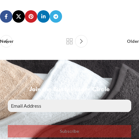
Newer
Older
Join the Bunty Insider Circle
Subscribe