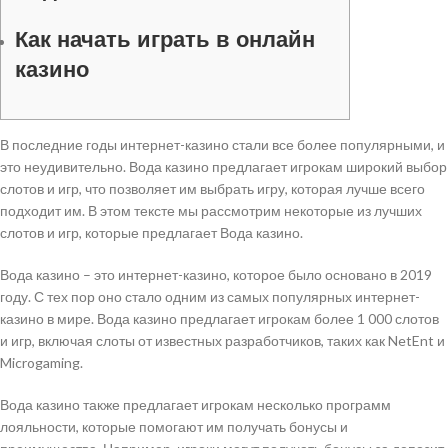
Как начать играть в онлайн
казино
В последние годы интернет-казино стали все более популярными, и
это неудивительно. Вода казино предлагает игрокам широкий выбор
слотов и игр, что позволяет им выбрать игру, которая лучше всего
подходит им. В этом тексте мы рассмотрим некоторые из лучших
слотов и игр, которые предлагает Вода казино.
Вода казино – это интернет-казино, которое было основано в 2019
году. С тех пор оно стало одним из самых популярных интернет-
казино в мире. Вода казино предлагает игрокам более 1 000 слотов
и игр, включая слоты от известных разработчиков, таких как NetEnt и
Microgaming.
Вода казино также предлагает игрокам несколько программ
лояльности, которые помогают им получать бонусы и