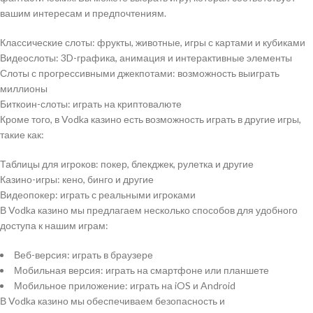
вашим интересам и предпочтениям.
Классические слоты: фрукты, животные, игры с картами и кубиками
Видеослоты: 3D-графика, анимация и интерактивные элементы
Слоты с прогрессивными джекпотами: возможность выиграть
миллионы
Биткоин-слоты: играть на криптовалюте
Кроме того, в Vodka казино есть возможность играть в другие игры,
такие как:
Таблицы для игроков: покер, блекджек, рулетка и другие
Казино-игры: кено, бинго и другие
Видеопокер: играть с реальными игроками
В Vodka казино мы предлагаем несколько способов для удобного
доступа к нашим играм:
Веб-версия: играть в браузере
Мобильная версия: играть на смартфоне или планшете
Мобильное приложение: играть на iOS и Android
В Vodka казино мы обеспечиваем безопасность и