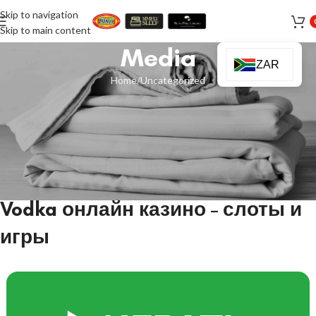
Skip to navigation
Skip to main content
Media
ZAR
Home
Uncategorized
UNCATEGORIZED
Vodka онлайн казино – слоты и
игры
bunty
On 28 June 2026
Vodka онлайн казино – слоты и
игры