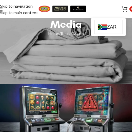
Skip to navigation
Skip to main content
Media
ZAR
Home
Realz Casino
REALZ CASINO
Deutschlands Lieblingsspieler:
Warum Mobile Gaming 2026
dominieren wird
bunty
On 1 July 2026