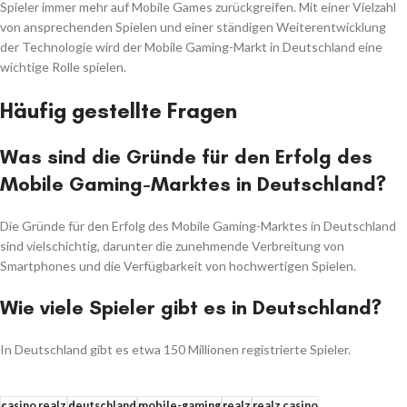
Spieler immer mehr auf Mobile Games zurückgreifen. Mit einer Vielzahl
von ansprechenden Spielen und einer ständigen Weiterentwicklung
der Technologie wird der Mobile Gaming-Markt in Deutschland eine
wichtige Rolle spielen.
Häufig gestellte Fragen
Was sind die Gründe für den Erfolg des
Mobile Gaming-Marktes in Deutschland?
Die Gründe für den Erfolg des Mobile Gaming-Marktes in Deutschland
sind vielschichtig, darunter die zunehmende Verbreitung von
Smartphones und die Verfügbarkeit von hochwertigen Spielen.
Wie viele Spieler gibt es in Deutschland?
In Deutschland gibt es etwa 150 Millionen registrierte Spieler.
casino realz
deutschland
mobile-gaming
realz
realz casino