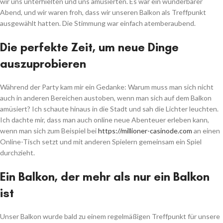
wir uns unterhielten und uns amüsierten. Es war ein wunderbarer
Abend, und wir waren froh, dass wir unseren Balkon als Treffpunkt
ausgewählt hatten. Die Stimmung war einfach atemberaubend.
Die perfekte Zeit, um neue Dinge
auszuprobieren
Während der Party kam mir ein Gedanke: Warum muss man sich nicht
auch in anderen Bereichen austoben, wenn man sich auf dem Balkon
amüsiert? Ich schaute hinaus in die Stadt und sah die Lichter leuchten.
Ich dachte mir, dass man auch online neue Abenteuer erleben kann,
wenn man sich zum Beispiel bei
https://millioner-casinode.com
an einen
Online-Tisch setzt und mit anderen Spielern gemeinsam ein Spiel
durchzieht.
Ein Balkon, der mehr als nur ein Balkon
ist
Unser Balkon wurde bald zu einem regelmäßigen Treffpunkt für unsere