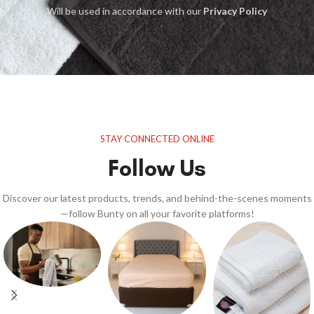
Will be used in accordance with our
Privacy Policy
STAY CONNECTED ONLINE
Follow Us
Discover our latest products, trends, and behind-the-scenes moments
—follow Bunty on all your favorite platforms!