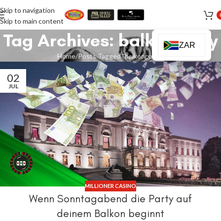
Skip to navigation
Skip to main content
Tag Archives: balkonparty
ZAR
Home
Posts Tagged "balkonparty"
02
JUL
MILLIONER CASINO
Wenn Sonntagabend die Party auf
deinem Balkon beginnt